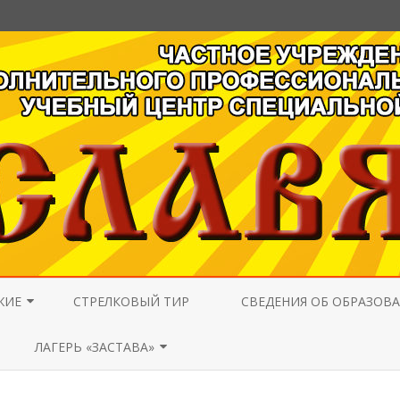
Перейти
к
ЖИЕ
СТРЕЛКОВЫЙ ТИР
СВЕДЕНИЯ ОБ ОБРАЗОВ
содержимому
Я
ОСНОВНЫЕ СВЕДЕНИЯ
ЛАГЕРЬ «ЗАСТАВА»
О
СТРУКТУРА И ОРГАНЫ
ЕМ
ОФИС ПРОДАЖИ ПУТЁВОК
УПРАВЛЕНИЯ