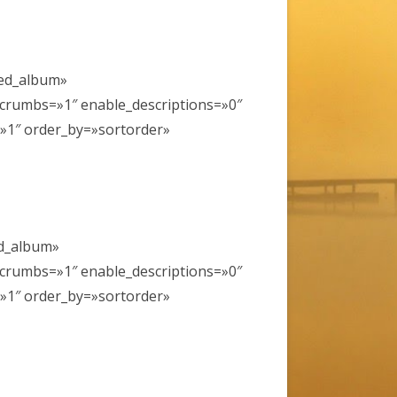
ded_album»
КОНТРОЛИРУЮЩИЕ ОРГАНЫ
dcrumbs=»1″ enable_descriptions=»0″
»1″ order_by=»sortorder»
ТЫ
ed_album»
МА
dcrumbs=»1″ enable_descriptions=»0″
»1″ order_by=»sortorder»