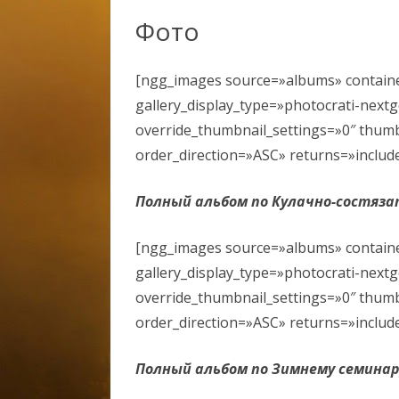
Фото
ВОПРОСЫ К ЭКЗАМЕНУ
ПРАВИЛА РУКОПАШНОГО БОЯ
УЧЕБНОЕ ВИДЕО ПО КУРСАМ
ОРУЖИЕ
ШКОЛЫ ОХРАНЫ 2020
КОНТАКТЫ ТРЕНЕРОВ ДЛЯ
[ngg_images source=»albums» containe
СПИСОК ЧАСТО ЗАДА
СВЯЗИ И МЕСТА ПРОВЕДЕНИЯ
ДОКУМЕНТЫ ДЛЯ ШКОЛЫ
ВОПРОСОВ, СВЯЗАННЫ
gallery_display_type=»photocrati-next
ЗАНЯТИЙ
ОХРАНЫ
ПОЛУЧЕНИЕМ РАЗРЕШ
override_thumbnail_settings=»0″ thum
ПРИОБРЕТЕНИЕ ОРУЖ
УЧЕБНЫЕ МАТЕРИАЛЫ
order_direction=»ASC» returns=»inclu
УЧЕБНОЕ ВИДЕО ГРАЖ
ГРАФИК И МЕСТО ПРОВЕДЕНИЯ
Полный альбом по Кулачно-состяз
ОБУЧЕНИЕ 2020
ПЕРИОДИЧЕСКОЙ ПРОВЕРКИ
ДОКУМЕНТЫ ОБУЧЕНИ
[ngg_images source=»albums» containe
ОРУЖИЕ
gallery_display_type=»photocrati-next
override_thumbnail_settings=»0″ thum
order_direction=»ASC» returns=»inclu
Полный альбом по Зимнему семина