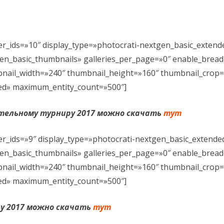
 НА
ОБРАЗОВАТЕЛЬНОЙ
КАРТА ЕДУЩЕГО В ЛАГЕРЬ
ОРГАНИЗАЦИЕЙ
МЕСТОНАХОЖДЕНИЕ ЛАГЕРЯ
r_ids=»10″ display_type=»photocrati-nextgen_basic_exten
ВАЕМЫХ
ДОКУМЕНТЫ
Х С
gen_basic_thumbnails» galleries_per_page=»0″ enable_brea
ОБРАЗОВАНИЕ
ЕНИЯ НА
bnail_width=»240″ thumbnail_height=»160″ thumbnail_crop=
ИЯ
ded» maximum_entity_count=»500″]
ОБРАЗОВАТЕЛЬНЫЕ СТАНДАР
ДАНСКОЕ
РУКОВОДСТВО.
ательному турниру 2017 можно скачать
тут
ПЕДАГОГИЧЕСКИЙ (НАУЧНО-
ПЕДАГОГИЧЕСКИЙ) СОСТАВ
Е НА
r_ids=»9″ display_type=»photocrati-nextgen_basic_extend
ВАКАНТНЫЕ МЕСТА ДЛЯ ПРИЕ
gen_basic_thumbnails» galleries_per_page=»0″ enable_brea
(ПЕРЕВОДА)
bnail_width=»240″ thumbnail_height=»160″ thumbnail_crop=
ded» maximum_entity_count=»500″]
СТИПЕНДИИ И ИНЫЕ МЕРЫ
СОЦИАЛЬНОЙ ПОДДЕРЖКИ
ру 2017 можно скачать
тут
МАТЕРИАЛЬНО-ТЕХНИЧЕСКОЕ