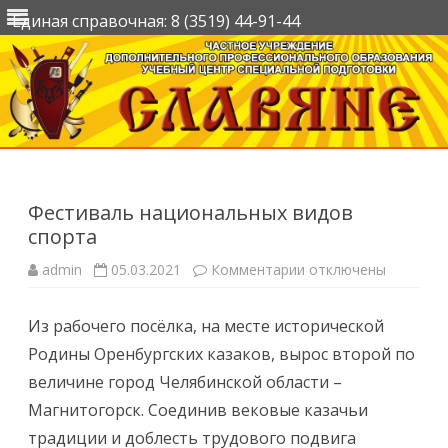
Единая справочная: 8 (3519) 44-91-44
Перейти
к
содержимому
Фестиваль национальных видов
спорта
к
admin
05.03.2021
Комментарии
отключены
записи
Фестиваль
национальных
Из рабочего посёлка, на месте исторической
видов
спорта
Родины Оренбургских казаков, вырос второй по
величине город Челябинской области –
Магнитогорск. Соединив вековые казачьи
традиции и доблесть трудового подвига