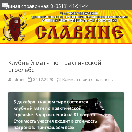
Единая справочная: 8 (3519) 44-91-44
Перейти
к
содержимому
Клубный матч по практической
стрельбе
к
admin
04.12.2020
Комментарии
отключены
записи
Клубный
матч
по
практической
стрельбе